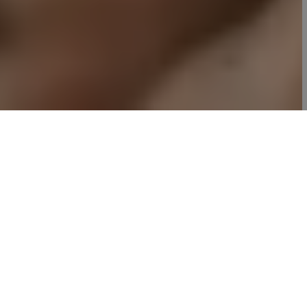
L’art de la table
La cuisine est une véritable passion pour Christine, la
maître restauratrice des lieux. Rejoignez la
ferme
auberge
et laissez sa magie opérer.
La gastronomie corse est bien sûr mise à l’honneur à
la table du Domaine de Piscia.